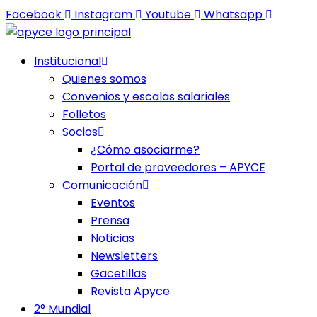
Ir
Facebook
Instagram
Youtube
Whatsapp
al
contenido
Institucional
Quienes somos
Convenios y escalas salariales
Folletos
Socios
¿Cómo asociarme?
Portal de proveedores – APYCE
Comunicación
Eventos
Prensa
Noticias
Newsletters
Gacetillas
Revista Apyce
2° Mundial