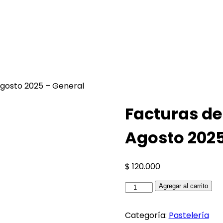
Agosto 2025 – General
Facturas de
Agosto 2025
$
120.000
Facturas
Agregar al carrito
de
Grasa
Categoría:
Pastelería