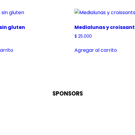
y
de
Manteca
-
sin gluten
Medialunas y croissan
Agosto
$
25.000
2025
-
arrito
Agregar al carrito
General
cantidad
SPONSORS