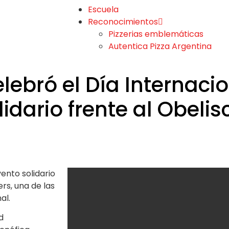
Escuela
Reconocimientos
Pizzerias emblemáticas
Autentica Pizza Argentina
lebró el Día Internacio
idario frente al Obelis
ento solidario
rs, una de las
al.
d