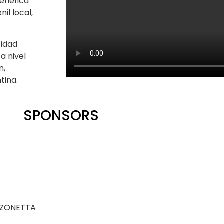
benéfica
il local,
tidad
a nivel
n,
tina.
SPONSORS