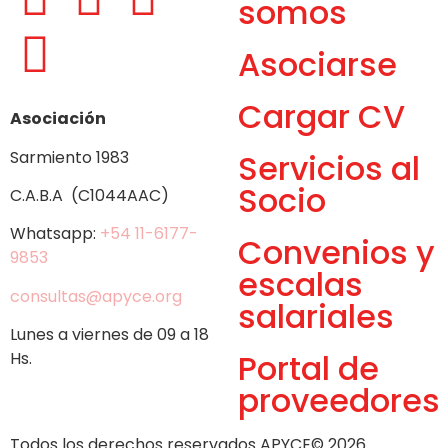
somos
Asociarse
Cargar CV
Asociación
Sarmiento 1983
Servicios al
Socio
C.A.B.A (C1044AAC)
Whatsapp:
+54 11-6177-
Convenios y
9853
escalas
consultas@apyce.org
salariales
Lunes a viernes de 09 a 18
Portal de
Hs.
proveedores
Todos los derechos reservados APYCE© 2026