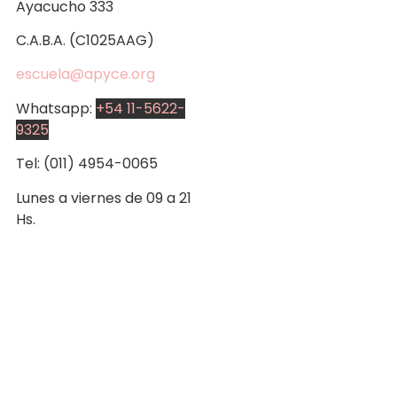
Ayacucho 333
C.A.B.A. (C1025AAG)
escuela@apyce.org
Whatsapp:
+54 11-5622-
9325
Tel: (011) 4954-0065
Lunes a viernes de 09 a 21
Hs.