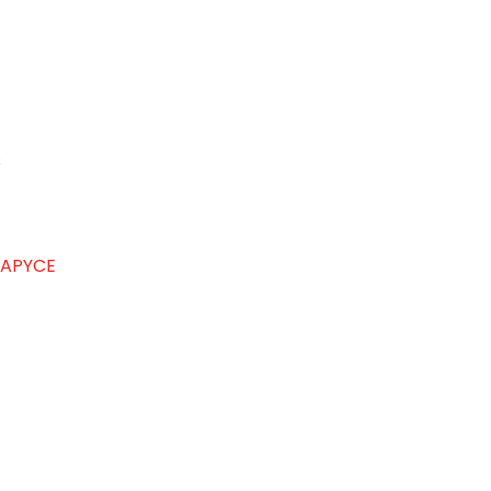
s
 APYCE