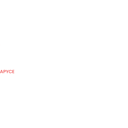
s
 APYCE