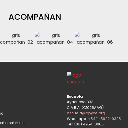
ACOMPAÑAN
n
Escuela
Ayacucho 333
C.A.B.A. (C1025AAG)
escuela@apyce.org
io
Whatsapp:
+54 11-5622-9325
alas salariales
Tel: (011) 4954-0065