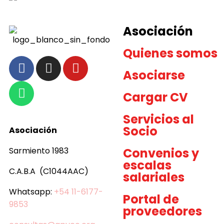
Asociación
Quienes somos
Asociarse
Cargar CV
Servicios al
Socio
Asociación
Sarmiento 1983
Convenios y
escalas
C.A.B.A (C1044AAC)
salariales
Whatsapp:
+54 11-6177-
Portal de
9853
proveedores