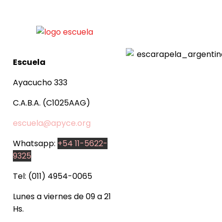
Escuela
Ayacucho 333
C.A.B.A. (C1025AAG)
escuela@apyce.org
Whatsapp:
+54 11-5622-
9325
Tel: (011) 4954-0065
Lunes a viernes de 09 a 21
Hs.