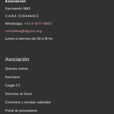
Asociación
Sarmiento 1983
C.A.B.A (C1044AAC)
Whatsapp:
+54 11-6177-9853
consultas@apyce.org
Lunes a viernes de 09 a 18 Hs.
Asociación
Quienes somos
Asociarse
Cargar CV
Servicios al Socio
Convenios y escalas salariales
Portal de proveedores